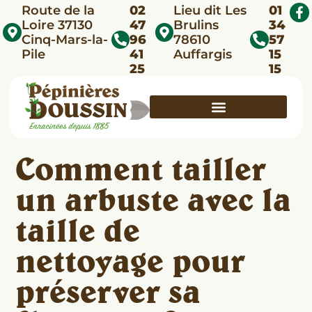
Route de la
02
Lieu dit Les
01
Loire 37130
47
Brulins
34
Cinq-Mars-la-
96
78610
57
Pile
41
Auffargis
15
25
15
Comment tailler
un arbuste avec la
taille de
nettoyage pour
préserver sa