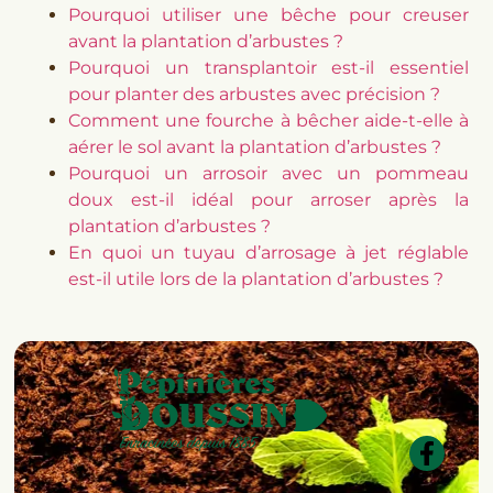
Pourquoi utiliser une bêche pour creuser
avant la plantation d’arbustes ?
Pourquoi un transplantoir est-il essentiel
pour planter des arbustes avec précision ?
Comment une fourche à bêcher aide-t-elle à
aérer le sol avant la plantation d’arbustes ?
Pourquoi un arrosoir avec un pommeau
doux est-il idéal pour arroser après la
plantation d’arbustes ?
En quoi un tuyau d’arrosage à jet réglable
est-il utile lors de la plantation d’arbustes ?