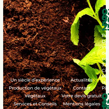
0
4
9
4
2
Pép
Dou
Im
de
co
371
Cin
Ma
Un siècle d’expérience
Actualités
la-
Production de végétaux
Contact
Pil
0
Végétaux
Votre devis gratuit
3
5
Services et Conseils
Mentions légales
1