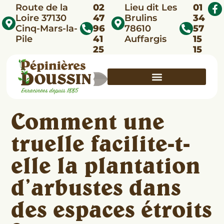
Route de la
02
Lieu dit Les
01
Loire 37130
47
Brulins
34
Cinq-Mars-la-
96
78610
57
Pile
41
Auffargis
15
25
15
Comment une
truelle facilite-t-
elle la plantation
d’arbustes dans
des espaces étroits