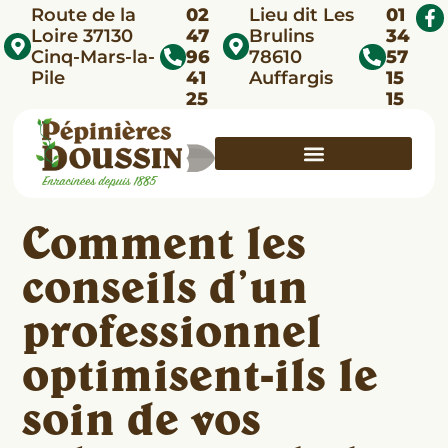
Route de la
02
Lieu dit Les
01
Loire 37130
47
Brulins
34
Cinq-Mars-la-
96
78610
57
Pile
41
Auffargis
15
25
15
Comment les
conseils d’un
professionnel
optimisent-ils le
soin de vos