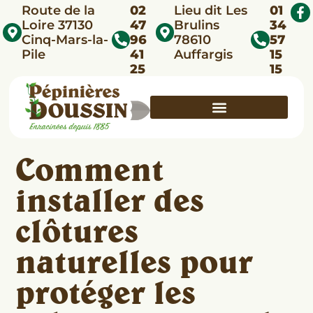
Route de la
02
Lieu dit Les
01
Loire 37130
47
Brulins
34
Cinq-Mars-la-
96
78610
57
Pile
41
Auffargis
15
25
15
Comment
installer des
clôtures
naturelles pour
protéger les