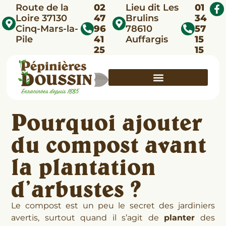
Route de la
02
Lieu dit Les
01
Loire 37130
47
Brulins
34
Cinq-Mars-la-
96
78610
57
Pile
41
Auffargis
15
25
15
Pourquoi ajouter
du compost avant
la plantation
d’arbustes ?
Le compost est un peu le secret des jardiniers
avertis, surtout quand il s’agit de
planter
des