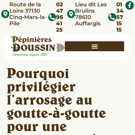
Route de la
02
Lieu dit Les
01
Loire 37130
47
Brulins
34
Cinq-Mars-la-
96
78610
57
Pile
41
Auffargis
15
25
15
Pourquoi
privilégier
l’arrosage au
goutte-à-goutte
pour une