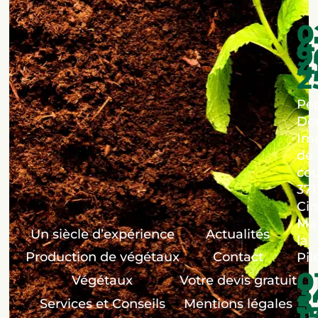
0
4
9
4
2
Pép
Dou
Im
de
co
371
Cin
Ma
Un siècle d’expérience
Actualités
la-
Production de végétaux
Contact
Pil
0
Végétaux
Votre devis gratuit
3
5
Services et Conseils
Mentions légales
1