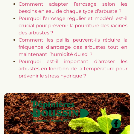
Comment adapter l’arrosage selon les
besoins en eau de chaque type d’arbuste ?
Pourquoi l’arrosage régulier et modéré est-il
crucial pour prévenir la pourriture des racines
des arbustes ?
Comment les paillis peuvent-ils réduire la
fréquence d’arrosage des arbustes tout en
maintenant l’humidité du sol ?
Pourquoi est-il important d’arroser les
arbustes en fonction de la température pour
prévenir le stress hydrique ?