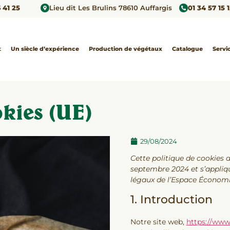
 41 25
Lieu dit Les Brulins 78610 Auffargis
01 34 57 15 
t
Un siècle d’expérience
Production de végétaux
Catalogue
Servi
okies (UE)
29/08/2024
Cette politique de cookies a
septembre 2024 et s’appliq
légaux de l’Espace Économi
1. Introduction
Notre site web,
https://www