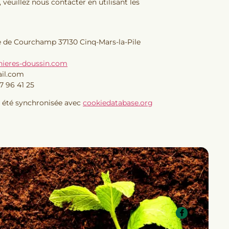
 veuillez nous contacter en utilisant les
 de Courchamp 37130 Cinq-Mars-la-Pile
nieres-doussin.com
il.com
7 96 41 25
a été synchronisée avec
cookiedatabase.org