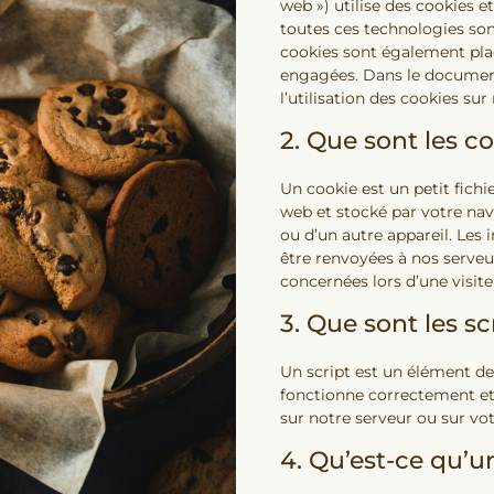
web ») utilise des cookies et
toutes ces technologies son
cookies sont également plac
engagées. Dans le documen
l’utilisation des cookies sur
2. Que sont les c
Un cookie est un petit fichi
web et stocké par votre nav
ou d’un autre appareil. Les
être renvoyées à nos serveu
concernées lors d’une visite
3. Que sont les sc
Un script est un élément de
fonctionne correctement et 
sur notre serveur ou sur vot
4. Qu’est-ce qu’un