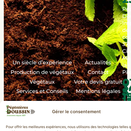
Pép
Dou
Im
de
co
371
Cin
Ma
Un siècle d’expérience
Actualités
la-
Production de végétaux
Contact
Pil
0
Végétaux
Votre devis gratuit
3
5
Services et Conseils
Mentions légales
1
1
Val
Gérer le consentement
de
Loi
Pour offrir les meilleures expériences, nous utilisons des technologies telles 