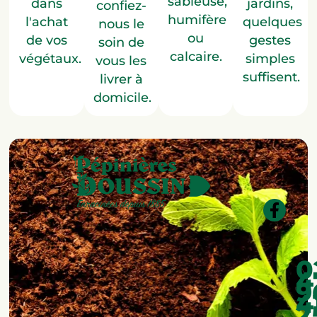
sableuse,
jardins,
dans
confiez-
humifère
quelques
l'achat
nous le
ou
gestes
de vos
soin de
calcaire.
simples
végétaux.
vous les
suffisent.
livrer à
domicile.
0
4
9
4
2