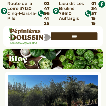
Route de la
02
Lieu dit Les
01
Loire 37130
47
Brulins
34
Cinq-Mars-la-
96
78610
57
Pile
41
Auffargis
15
25
15
Blog