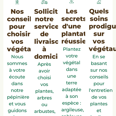
Les
Quels
Sollicitez
Nos
secrets
soins
notre
conseils
d'une
prodigu
service
pour
plantation
sur
de
choisir
réussie
vos
livraison
vos
végéta
à
végétaux
Plantez
domicile
votre
En se
Nous
végétal
basant
sommes
Après
dans
sur nos
à votre
avoir
une
conseils
écoute
choisi
terre
pour
dans
vos
adaptée
l'entretien
notre
plantes,
à son
de vos
pépinière
arbres
espèce :
plantes
et vous
ou
argileuse,
et
guidons
arbustes,