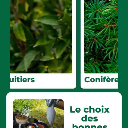
Conifères
Le choix
des
bonnes